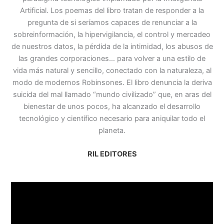
Artificial. Los poemas del libro tratan de responder a la
pregunta de si seríamos capaces de renunciar a la
sobreinformación, la hipervigilancia, el control y mercadeo
de nuestros datos, la pérdida de la intimidad, los abusos de
las grandes corporaciones… para volver a una estilo de
vida más natural y sencillo, conectado con la naturaleza, al
modo de modernos Robinsones. El libro denuncia la deriva
suicida del mal llamado “mundo civilizado” que, en aras del
bienestar de unos pocos, ha alcanzado el desarrollo
tecnológico y científico necesario para aniquilar todo el
planeta.
RIL EDITORES