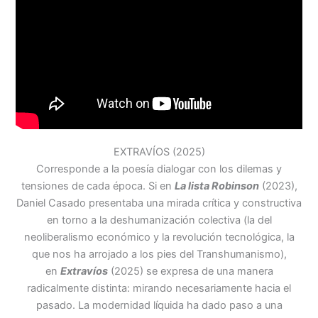
EXTRAVÍOS (2025)
Corresponde a la poesía dialogar con los dilemas y
tensiones de cada época. Si en
La lista Robinson
(2023),
Daniel Casado presentaba una mirada crítica y constructiva
en torno a la deshumanización colectiva (la del
neoliberalismo económico y la revolución tecnológica, la
que nos ha arrojado a los pies del Transhumanismo),
en
Extravíos
(2025) se expresa de una manera
radicalmente distinta: mirando necesariamente hacia el
pasado. La modernidad líquida ha dado paso a una