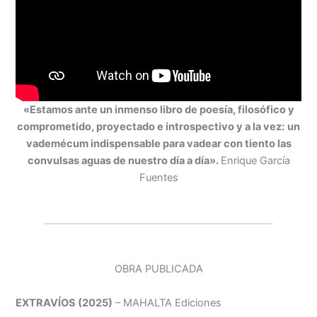
«Estamos ante un inmenso libro de poesía, filosófico y
comprometido, proyectado e introspectivo y a la vez:
un
vademécum indispensable para vadear con tiento las
convulsas aguas de nuestro día a día».
Enrique García
Fuentes
OBRA PUBLICADA
EXTRAVÍOS (2025)
– MAHALTA Ediciones