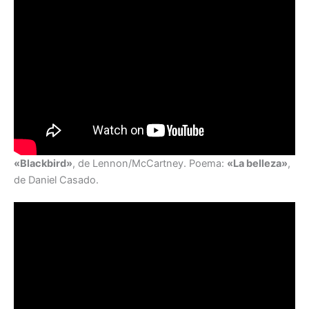
«Blackbird»
, de Lennon/McCartney. Poema:
«
La belleza»
,
de Daniel Casado.