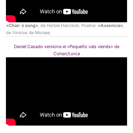
«Chan´s song»
, de Herbie Hanckok. Poema:
«
Ausencia»
,
de Vinicius de Moraes.
Daniel Casado versiona el «Pequeño vals vienés» de
Cohen/Lorca