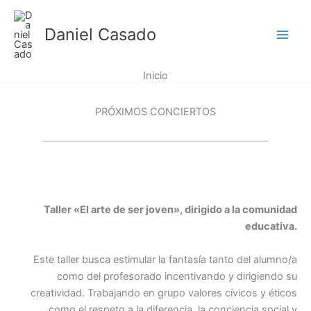
Ir
al
Daniel Casado
contenido
Inicio
PRÓXIMOS CONCIERTOS
Taller «El arte de ser joven», dirigido a la comunidad
educativa.
Este taller busca estimular la fantasía tanto del alumno/a
como del profesorado incentivando y dirigiendo su
creatividad. Trabajando en grupo valores cívicos y éticos
como el respeto a la diferencia, la conciencia social y