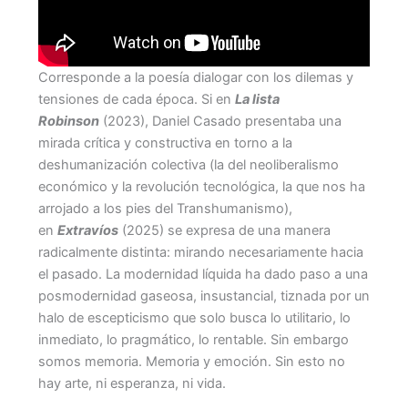
Corresponde a la poesía dialogar con los dilemas y
tensiones de cada época. Si en
La lista
Robinson
(2023), Daniel Casado presentaba una
mirada crítica y constructiva en torno a la
deshumanización colectiva (la del neoliberalismo
económico y la revolución tecnológica, la que nos ha
arrojado a los pies del Transhumanismo),
en
Extravíos
(2025) se expresa de una manera
radicalmente distinta: mirando necesariamente hacia
el pasado. La modernidad líquida ha dado paso a una
posmodernidad gaseosa, insustancial, tiznada por un
halo de escepticismo que solo busca lo utilitario, lo
inmediato, lo pragmático, lo rentable. Sin embargo
somos memoria. Memoria y emoción. Sin esto no
hay arte, ni esperanza, ni vida.